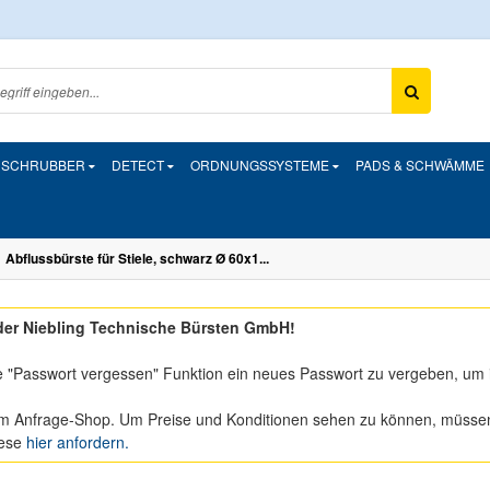
& SCHRUBBER
DETECT
ORDNUNGSSYSTEME
PADS & SCHWÄMME
Abflussbürste für Stiele, schwarz Ø 60x1...
er Niebling Technische Bürsten GmbH!
e "Passwort vergessen" Funktion ein neues Passwort zu vergeben, um 
m Anfrage-Shop. Um Preise und Konditionen sehen zu können, müssen S
iese
hier anfordern.