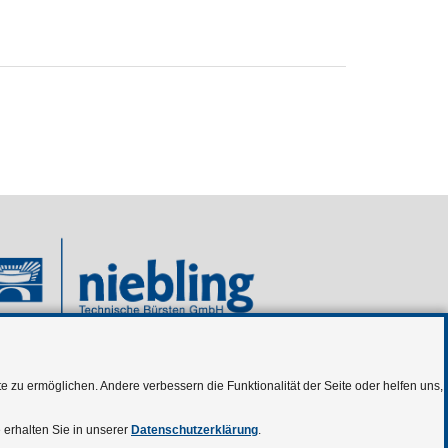
Niebling Technische Bürsten
Niebling Schattenwand 5S
 zu ermöglichen. Andere verbessern die Funktionalität der Seite oder helfen uns,
Niebling Waffenpflege
 erhalten Sie in unserer
Datenschutzerklärung
.
Niebling.com - Unternehmsinformationen