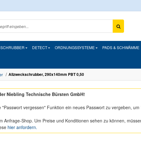
& SCHRUBBER
DETECT
ORDNUNGSSYSTEME
PADS & SCHWÄMME
Allzweckschrubber, 290x140mm PBT 0,50
er
er Niebling Technische Bürsten GmbH!
e "Passwort vergessen" Funktion ein neues Passwort zu vergeben, um 
m Anfrage-Shop. Um Preise und Konditionen sehen zu können, müssen S
iese
hier anfordern.