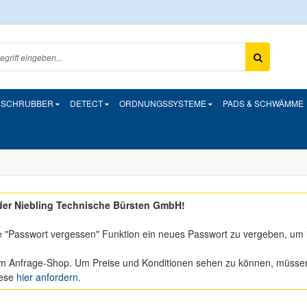
& SCHRUBBER
DETECT
ORDNUNGSSYSTEME
PADS & SCHWÄMME
er Niebling Technische Bürsten GmbH!
e "Passwort vergessen" Funktion ein neues Passwort zu vergeben, um 
m Anfrage-Shop. Um Preise und Konditionen sehen zu können, müssen S
iese
hier anfordern.